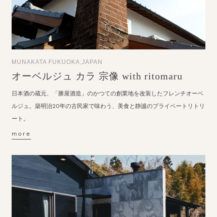
MUNAKATA FUKUOKA,JAPAN
オーベルジュ カラ 宗像 with ritomaru
日本酒の蔵元、「勝屋酒造」のかつての創業地を改装したフレンチオーベ
ルジュ。築明治20年の古民家で味わう、美食と静謐のプライベートリトリ
ート。
more