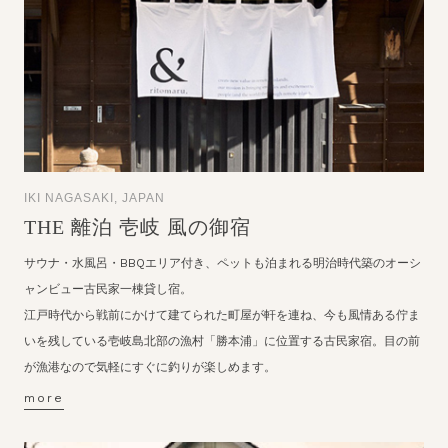
IKI NAGASAKI, JAPAN
THE 離泊 壱岐 風の御宿
サウナ・水風呂・BBQエリア付き、ペットも泊まれる明治時代築のオーシ
ャンビュー古民家一棟貸し宿。
江戸時代から戦前にかけて建てられた町屋が軒を連ね、今も風情ある佇ま
いを残している壱岐島北部の漁村「勝本浦」に位置する古民家宿。目の前
が漁港なので気軽にすぐに釣りが楽しめます。
more