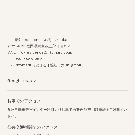
THE 離泊 Residence 赤間 Fukuoka
〒811-4183 福岡県宗像市土穴1丁目6-7
MAIL:
info-residence@ritomaru.co.jp
TEL:
050-8886-0515
LINE:
ritomaru りとまる | 離泊 ( @919igmbu )
Google map >
お車でのアクセス
九州自動車若宮インター出口よりお車で約15分 宿専用駐車場をご利用くだ
さい。
公共交通機関でのアクセス