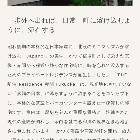
一歩外へ出れば、日常。町に溶け込むよ
うに、滞在する
昭和後期の本格的な日本家屋に、北欧のミニマリズムが溶
け込む「Japandi」の美学。かつて宿場町として栄えた宗
像・赤間から程近い静かな住宅街に、時を忘れて没入する
ためのプライベートレジデンスが誕生しました。 「THE
離泊 Residence 赤間 Fukuoka」は、観光地化されていな
い「素顔の日本」に暮らすように泊まることをコンセプト
に、本格的な茶室とバーカウンターを設えた一棟貸しの邸
宅です。室内は、歴史を刻んだ重厚な骨格と、洗練された
現代の意匠が調和し、余白を愛でる和洋の境界なき心地よ
さに包まれています。 かつて酒蔵や商家が軒を連ね、旅人