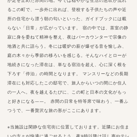
が足を止めた赤間の地。今では穏やかな生活の息吹が流れ
るこの町で、一歩外に出れば、登校する子供たちの声や近
所の住宅から漂う朝の匂いといった、ガイドブックには載
らない「日常」が広がっています。 宿の中では、茶室の静
寂に身を委ねて精神を整え、夜はバーカウンターで宗像の
地酒と共に語らう。冬には暖炉の薪が爆ぜる音を愉しみ、
庭の木々から季節の移ろいを感じる。そんなハイとローが
地続きになった滞在は、単なる宿泊を超え、心に深く根を
下ろす「停泊」の時間となります。 マンスリーなどの長期
滞在にも対応したこの邸宅で、旅人からいつの間にか住人
の一人へ。夜を越えるたびに、この町と日本の文化がもっ
と好きになる——。 赤間の日常を特等席で味わう、一番ふ
つうで、一番贅沢な旅の形がここにあります。
※当施設は閑静な住宅街に位置しております。近隣にお住ま
いの方々が快適に過ごせるよう、夜9時以降は話し声やテレ