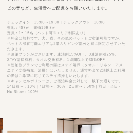
ビの音など、生活音へご配慮をお願いいたします。
チェックイン：15:00〜19:00｜チェックアウト：10:00
敷地：487㎡ 建物199.8㎡
定員：1〜15名（ペット可※エリア制限あり）
※料金は無料です。犬、猫、その他のペットもご宿泊可能ですが、
ペットの滞在可能エリアは2階のリビング部分と庭に限定させていた
だきます。
※連泊プランがございます。連泊割15%OFF。3連泊割引25%。
STAY清掃有料。タオル交換有料。1週間以上で35%OFF
※連泊割プランでご利用の際はステイ清掃（タオル・リネン・アメ
ニティ交換補充、清掃）はいたしません。通常料金で2泊以上ご利用
の際はご希望に応じてステイ清掃をいたします。
※キャンセルポリシーは、ご宿泊料金に対して、以下の通りです。
14日前〜：10% | 7日前〜：30% | 2日前〜：50% | 前日・当日・
No Show：100%