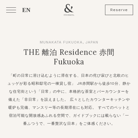
EN
Reserve
MUNAKATA FUKUOKA, JAPAN
THE 離泊
Residence 赤間
Fukuoka
「町の日常に溶け込むように滞在する、日本の侘び寂びと北欧のヒ
ュッゲが彩る昭和邸宅の一棟貸し宿」
JR赤間駅から徒歩10分、静か
な住宅街という「日常」の中に、本格的な茶室とバーカウンターを
備えた「非日常」を設えました。
広々としたカウンターキッチンや
暖炉も完備、マンスリー等の長期滞在にも対応。
すべてのペットと
宿泊可能な開放感あふれる空間で、ガイドブックには載らない「一
番ふつうで、一番贅沢な日本」をご体感ください。