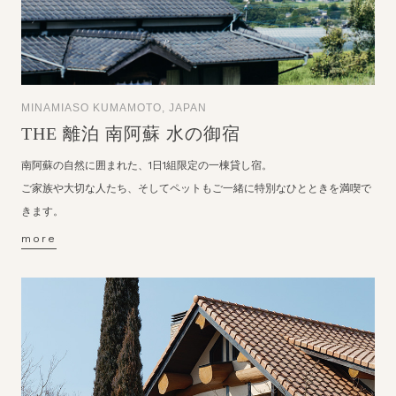
MINAMIASO KUMAMOTO, JAPAN
THE 離泊 南阿蘇 水の御宿
南阿蘇の自然に囲まれた、1日1組限定の一棟貸し宿。
ご家族や大切な人たち、そしてペットもご一緒に特別なひとときを満喫で
きます。
more