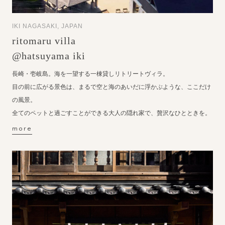
IKI NAGASAKI, JAPAN
ritomaru villa
@hatsuyama iki
長崎・壱岐島。海を一望する一棟貸しリトリートヴィラ。
目の前に広がる景色は、まるで空と海のあいだに浮かぶような、ここだけ
の風景。
全てのペットと過ごすことができる大人の隠れ家で、贅沢なひとときを。
more