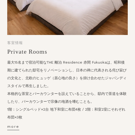
客室情報
Private Rooms
最大15名まで宿泊可能なTHE 離泊 Residence 赤間 Fukuokaは、
昭和後
期に建てられた邸宅をリノベーションし、日本の禅に代表される侘び寂び
の文化と、北欧のヒュッゲ（居心地の良さ）を掛け合わせたジャパンディ
スタイルで再生しました。
本格的な茶室とバーカウンターを設えていることから、邸内で茶道を体験
したり、バーカウンターで宗像の地酒を嗜むことも。
1階：シングルベッド×2台 地下和室に布団4枚 / 2階：和室2室にそれぞれ
布団×3枚
more