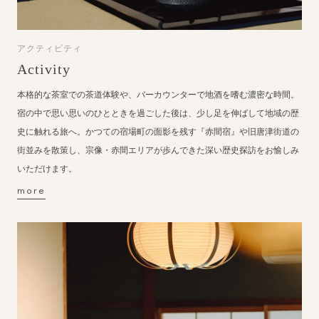
アクティビティ
Activity
本格的な茶室での茶道体験や、バーカウンターで地酒を嗜む濃密な時間。
宿の中で思い思いのひとときを過ごした後は、少し足を伸ばして地域の歴
史に触れる旅へ。かつての宿場町の面影を残す『赤間宿』や旧唐津街道の
街並みを散策し、宗像・赤間エリアが歩んできた深い歴史探訪をお愉しみ
いただけます。
more