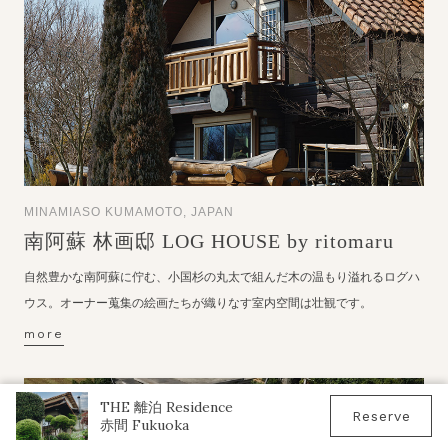
MINAMIASO KUMAMOTO, JAPAN
南阿蘇 林画邸 LOG HOUSE by ritomaru
自然豊かな南阿蘇に佇む、小国杉の丸太で組んだ木の温もり溢れるログハ
ウス。オーナー蒐集の絵画たちが織りなす室内空間は壮観です。
more
THE 離泊
Residence
Reserve
赤間 Fukuoka